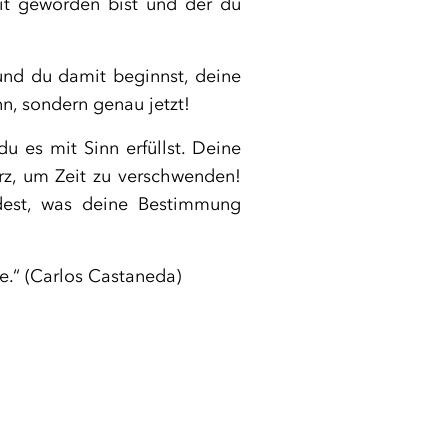
it geworden bist und der du
und du damit beginnst, deine
, sondern genau jetzt!
 es mit Sinn erfüllst. Deine
rz, um Zeit zu verschwenden!
dest, was deine Bestimmung
ie.“ (Carlos Castaneda)