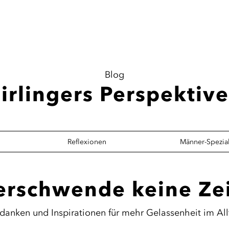
Blog
irlingers Perspektiv
Reflexionen
Männer-Spezia
erschwende keine Zei
danken und Inspirationen für mehr Gelassenheit im All