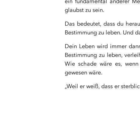
ein fundamental anderer Me
glaubst zu sein.
Das bedeutet, dass du herau
Bestimmung zu leben. Und da
Dein Leben wird immer dann 
Bestimmung zu leben, verlei
Wie schade wäre es, wenn 
gewesen wäre.
„Weil er weiß, dass er sterbl